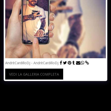
AndrèCardilloDj - AndrèCardilloDj
VEDI LA GALLERIA COMPLETA